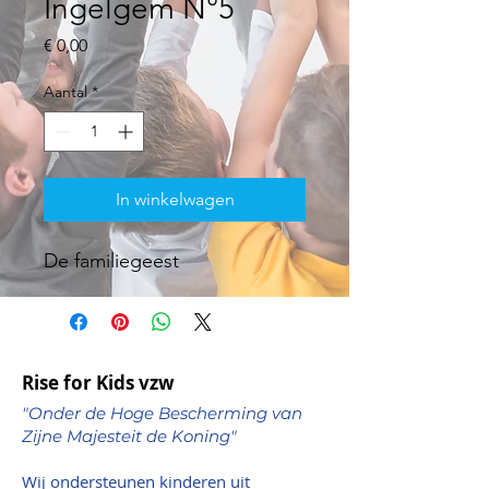
Ingelgem N°5
Prijs
€ 0,00
Aantal
*
In winkelwagen
De familiegeest
Rise for Kids vzw
"Onder de Hoge Bescherming van
Zijne Majesteit de Koning"
Wij ondersteunen kinderen uit