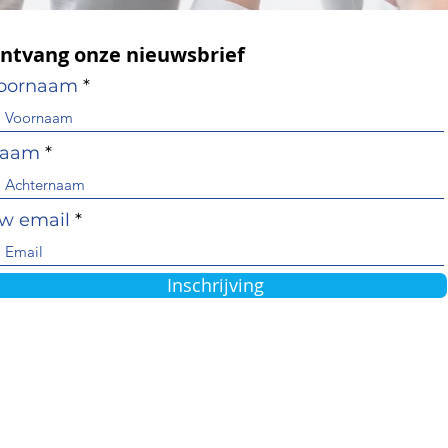
ntvang onze nieuwsbrief
oornaam
aam
w email
Inschrijving