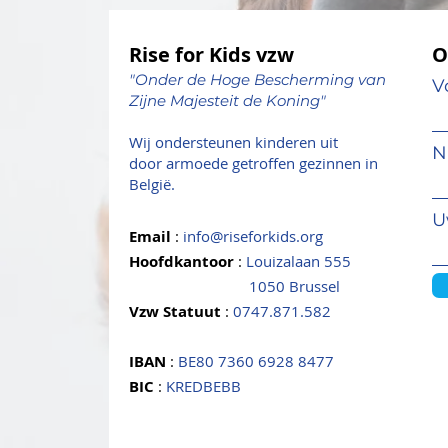
Rise for Kids vzw
O
"Onder de Hoge Bescherming van
V
Zijne Majesteit de Koning"
Wij ondersteunen kinderen uit
N
door armoede getroffen gezinnen in
België.
U
Email
:
info@riseforkids.org
Hoofdkantoor
:
Louizalaan 555
1050 Brussel
Vzw Statuut
:
0747.871.582
IBAN
:
BE80 7360 6928 8477
BIC
:
KREDBEBB