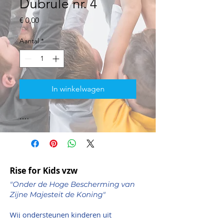
Dubrule nr. 4
Prijs
€ 0,00
Aantal
*
In winkelwagen
....
Rise for Kids vzw
"Onder de Hoge Bescherming van
Zijne Majesteit de Koning"
Wij ondersteunen kinderen uit