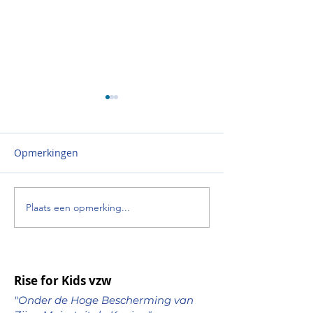
Opmerkingen
Mooie daden...
Culturele bezoe
Plaats een opmerking...
Rise for Kids vzw
"Onder de Hoge Bescherming van