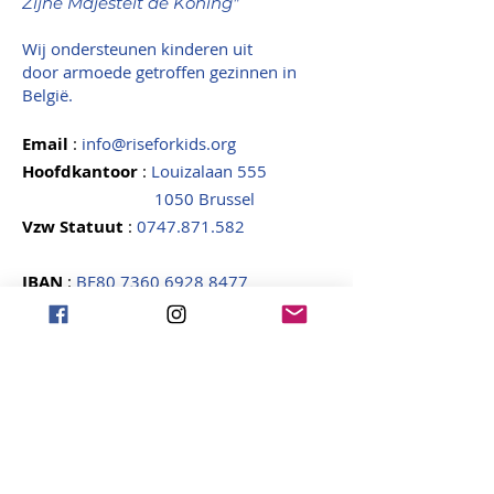
Zijne Majesteit de Koning"
Wij ondersteunen kinderen uit
door armoede getroffen gezinnen in
België.
Email
:
info@riseforkids.org
Hoofdkantoor
:
Louizalaan 555
1050 Brussel
Vzw Statuut
:
0747.871.582
IBAN
:
BE80
7360 6928 8477
BIC
:
KREDBEBB
Ontvang onze nieuwsbrief
Voornaam