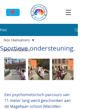
Post
Nos réalisations
Sportieve ondersteuning.
Nos réalisations
2020
2019
Een psychomotorisch parcours van 
11 meter lang werd geschonken aan 
de Magellaan school (Marollen- 