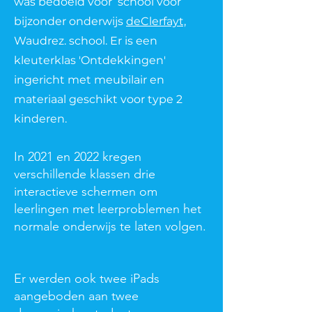
was bedoeld voor school voor
bijzonder onderwijs
deClerfayt,
Waudrez. school. Er is een
kleuterklas 'Ontdekkingen'
ingericht met meubilair en
materiaal geschikt voor type 2
kinderen.
In 2021 en 2022 kregen
verschillende klassen drie
interactieve schermen om
leerlingen met leerproblemen het
normale onderwijs te laten volgen.
Er werden ook twee iPads
aangeboden aan twee